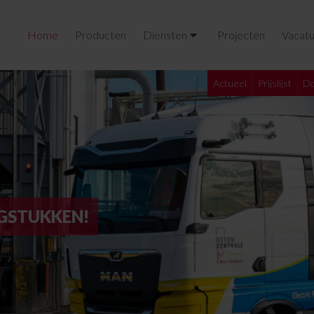
Home
Producten
Diensten
Projecten
Vacatu
Actueel
Prijslijst
Do
GSTUKKEN!