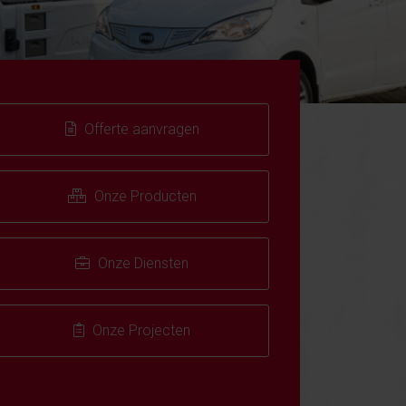
Offerte aanvragen
Onze Producten
Onze Diensten
Onze Projecten