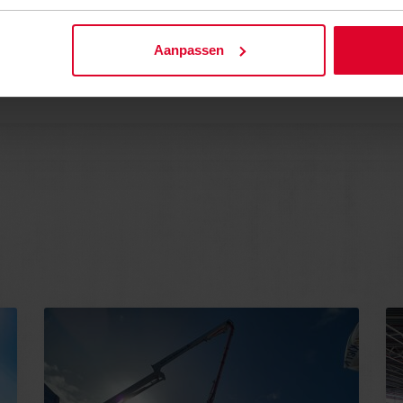
Aanpassen
and- en cementspecies