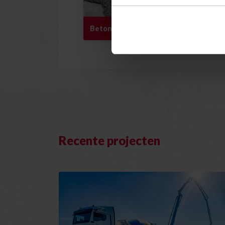
Betonmortel
Z
Recente projecten