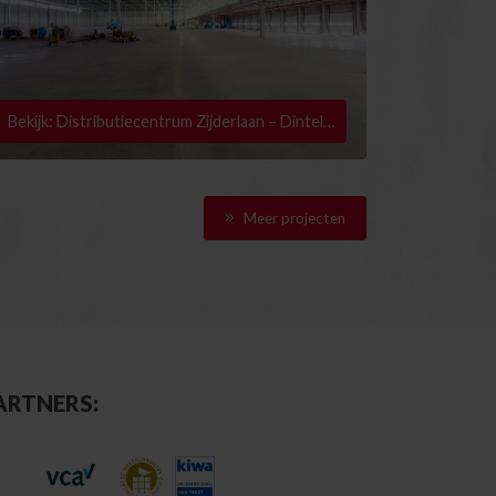
Bekijk: Distributiecentrum Zijderlaan – Dinteloord
Meer projecten
ARTNERS: