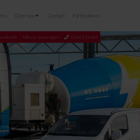
res
Over ons
Contact
Particulieren
wnloads
Offerte aanvragen
0164 233 669