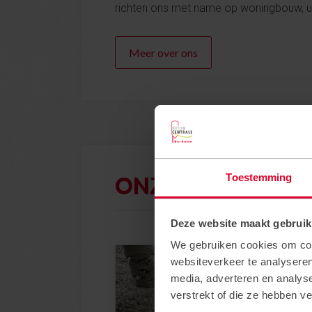
richten ons met name op woningbouw, uti
Meer over ons
Toestemming
ONZE PRODUCTE
Deze website maakt gebruik
We gebruiken cookies om cont
websiteverkeer te analyseren
media, adverteren en analys
verstrekt of die ze hebben v