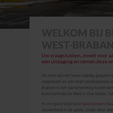
WELKOM BIJ 
WEST-BRABA
Uw vraagstukken, zowel voor aan
een uitdaging en nemen deze en
Dit doen wij met twee volledig geautom
wagenpark en een team professionele e
Brabant is een samenwerking tussen be
betoncentrale De Mark in Oud Gastel. S
In ons goed uitgeruste
laboratorium
houd
nauwlettend in de gaten, zodat deze alt