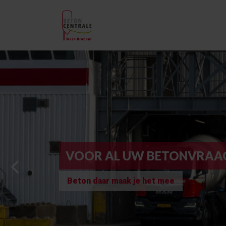
VOOR AL UW BETONVRAA
Beton daar maak je het mee