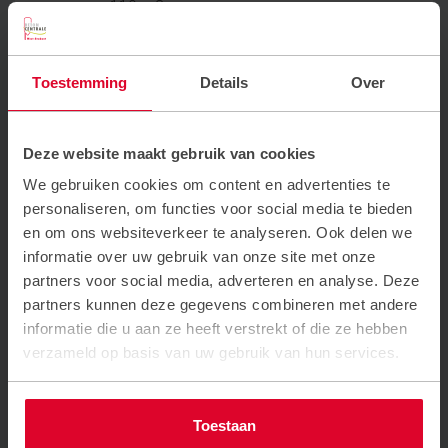
ongeveer 110 m3 per uur.
Toestemming
Details
Over
Automatisering
Het volledig automatiseren van de
Deze website maakt gebruik van cookies
betonmortelcentrale is gestart in 1987. De eisen
op het gebied van sterkte en duurzaamheid van
We gebruiken cookies om content en advertenties te
betonconstructies hebben ertoe geleid dat er
personaliseren, om functies voor social media te bieden
door Betonmortelcentrale De Mark een
en om ons websiteverkeer te analyseren. Ook delen we
speciaal voor de Nederlandse
informatie over uw gebruik van onze site met onze
betonmortelindustrie geautomatiseerd
partners voor social media, adverteren en analyse. Deze
laboratoriumprogramma in gebruik is genomen.
partners kunnen deze gegevens combineren met andere
Het verder optimaliseren van het transport
informatie die u aan ze heeft verstrekt of die ze hebben
zorgde ervoor dat er in 2009 een
verzameld op basis van uw gebruik van hun services.
geautomatiseerd planningssysteem in gebruik
werd genomen. Door dit planningssysteem
succesvol te koppelen aan het
Toestaan
laboratoriumprogramma werden belangrijke