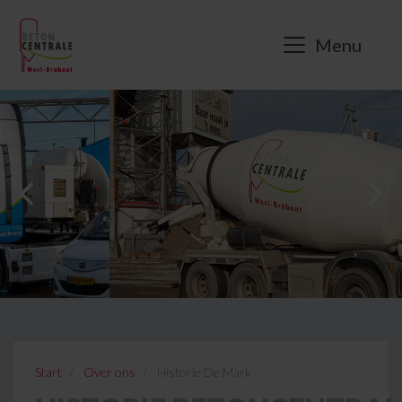
Menu
Start
Over ons
Historie De Mark