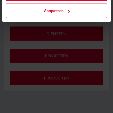
stappen gezet op het gebied van juiste levertijd
Aanpassen
en juist product.
DIENSTEN
PROJECTEN
PRODUCTEN