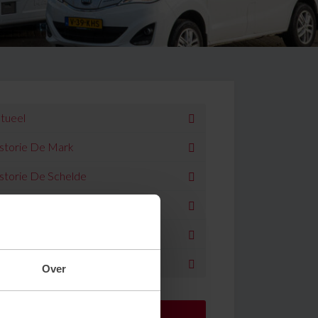
tueel
storie De Mark
storie De Schelde
rtificering
aliteit en verwerking
urzaam beton
Over