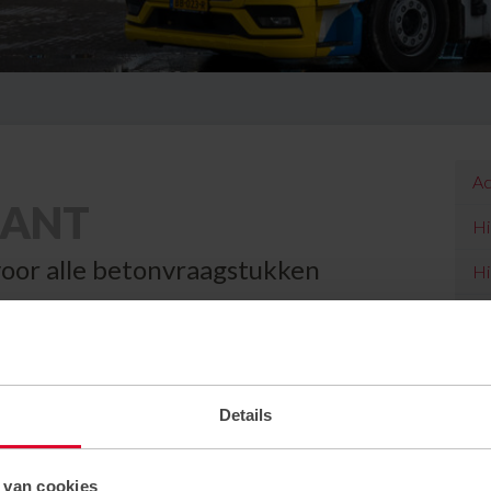
Ac
BANT
Hi
oor alle betonvraagstukken
Hi
Ce
nwerking van betoncentrale De Schelde in Bergen
Kw
d Gastel. Samen kunnen deze vestigingen West-
 jaar en dag zijn wij uw betrouwbare partner voor
Du
Details
 van cookies