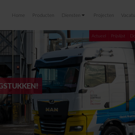
Home
Producten
Diensten
Projecten
Vacatu
Actueel
Prijslijst
Do
AGSTUKKEN!