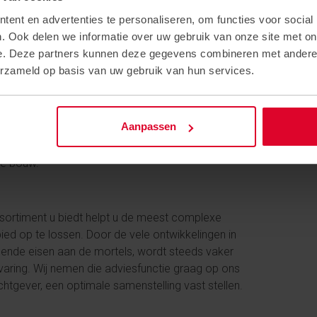
mpen en het uitgebreide scala aan
ent en advertenties te personaliseren, om functies voor social
 het gebied van planning is de reden dat
. Ook delen we informatie over uw gebruik van onze site met on
e bouwlocaties te voorzien van de gewenste
e. Deze partners kunnen deze gegevens combineren met andere i
erzameld op basis van uw gebruik van hun services.
laats is een belangrijk onderdeel van onze
Aanpassen
nning zorgt voor een optimale inzet van onze
wijze is het mogelijk om flexibel om te gaan
de bouw.
sortiment u biedt helpt u de meest complexe
ed op te lossen. Door de vele ontwikkelingen in
ende eisen aan de mortels, wordt steeds vaker
aring. Wij nemen die adviesfunctie graag op ons
htgever, een optimale samenstelling vast stellen.