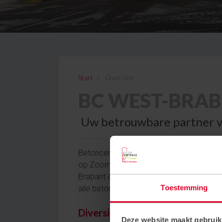
Start
Over ons
BC WEST-BRA
Uw betrouwbare partner v
Betoncentrale West-Brabant is een same
op Zoom en betoncentrale De Mark in Ou
Brabant en Tholen perfect bedienen. Sinds
Toestemming
alle betonvraagstukken!
Diversiteit
Deze website maakt gebruik