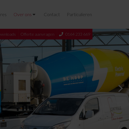
res
Over ons
Contact
Particulieren
wnloads
Offerte aanvragen
0164 233 669