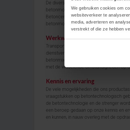
De diversiteit in het wagenpark, betonpo
We gebruiken cookies om cont
betonmortelproducten met flexibiliteit op
websiteverkeer te analyseren
Betoncentrale de Mark in staat is om all
media, adverteren en analys
betonmortelproducten.
verstrekt of die ze hebben v
Werkwijze
Transport van betonmortel naar de bouwp
dienstverlening. De geautomatiseerde pla
betonmixers en de betonpompen. Op deze 
met de wisselende omstandigheden op 
Kennis en ervaring
De vele mogelijkheden die ons productas
vraagstukken op betontechnologisch gebi
de betontechnologie en de strenger word
een beroep gedaan op onze kennis en erv
en kunnen, in nauw overleg met de opdrac