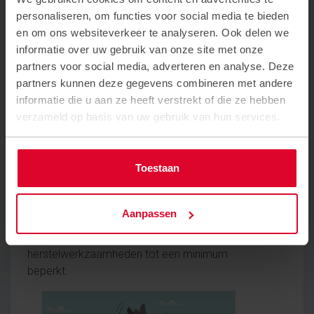
personaliseren, om functies voor social media te bieden
en om ons websiteverkeer te analyseren. Ook delen we
informatie over uw gebruik van onze site met onze
partners voor social media, adverteren en analyse. Deze
partners kunnen deze gegevens combineren met andere
informatie die u aan ze heeft verstrekt of die ze hebben
verzameld op basis van uw gebruik van hun services.
6. Slim ontwerpen voor 100+ jaar
Toestaan
Met een levensduur van meer dan 100 jaar is
beton vanuit duurzaam oogpunt een uitermate
geschikt materiaal. Door slim te ontwerpen
Aanpassen
kunnen bouwwerken in de toekomst nieuwe
functies krijgen en worden sloop- of
herstelwerkzaamheden tot een minimum
beperkt.