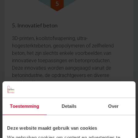
5. Innovatief beton
3D-printen, koolstofwapening, ultra-
hogesterktebeton, geopolymeren of zelfhelend
beton, het zijn slechts enkele voorbeelden van
innovatieve toepassingen en betonproducten.
Deze innovaties worden aangejaagd vanuit de
betonindustrie, de opdrachtgevers en diverse
marktpartijen.
Toestemming
Details
Over
Deze website maakt gebruik van cookies
We gebruiken cookies om content en advertenties te