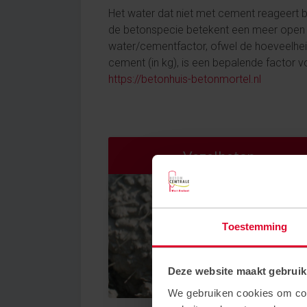
Het water dat niet met cement reageert bl
de betonspecie betekent een meer open s
water/cementfactor, ofwel de hoeveelhei
cement (in kg), is een bepalende factor 
https://betonhuis-betonmortel.nl
Vezelbeton
Toestemming
Deze website maakt gebruik
We gebruiken cookies om cont