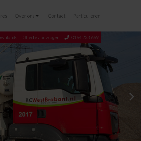
res
Over ons
Contact
Particulieren
wnloads
Offerte aanvragen
0164 233 669