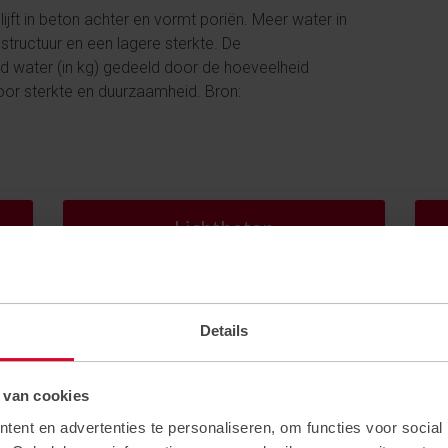
ijft in beton achter en vormt poriën. Meer water in
tructuur en een lagere sterkte. De
d water (in kg) gedeeld door de hoeveelheid
voor sterkte en duurzaamheid. Bron:
Lichtbeton
Details
 van cookies
ent en advertenties te personaliseren, om functies voor social