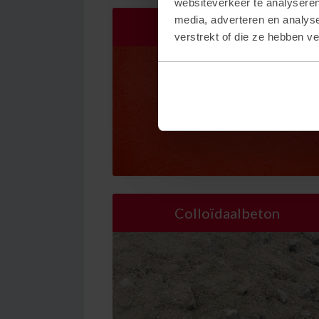
websiteverkeer te analyseren
media, adverteren en analys
Gekleurdbeton
verstrekt of die ze hebben v
Colloïdaalbeton