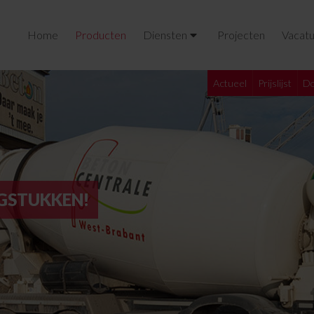
Home
Producten
Diensten
Projecten
Vacatu
Actueel
Prijslijst
Do
GSTUKKEN!