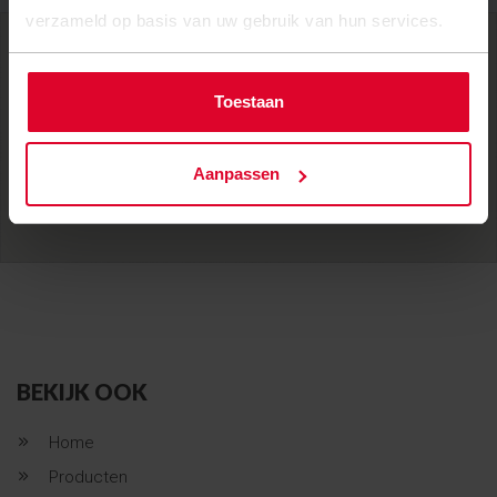
verzameld op basis van uw gebruik van hun services.
2
2
Toestaan
2
3
Aanpassen
2
BEKIJK OOK
Home
Producten