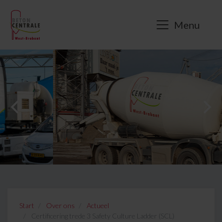
Menu
Start
Over ons
Actueel
Certificering trede 3 Safety Culture Ladder (SCL)