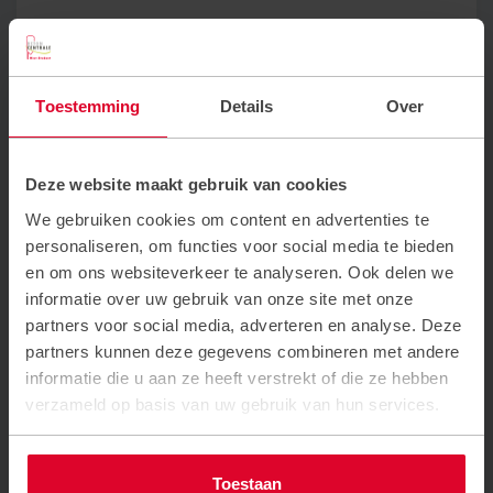
Wat betekent trede 3 voor onze
klanten en partners?
Het behalen van trede 3 toont aan dat wij
Toestemming
Details
Over
veiligheid serieus nemen en structureel
aandacht besteden aan bewust veilig en
gezond werken. Dit schept vertrouwen bij onze
Deze website maakt gebruik van cookies
klanten en partners en laat zien dat we een
We gebruiken cookies om content en advertenties te
betrouwbare en verantwoordelijke organisatie
personaliseren, om functies voor social media te bieden
zijn.
en om ons websiteverkeer te analyseren. Ook delen we
informatie over uw gebruik van onze site met onze
Onze ambitie voor de toekomst
partners voor social media, adverteren en analyse. Deze
Trede 3 is een prachtige mijlpaal, maar het werk
partners kunnen deze gegevens combineren met andere
stopt hier niet. We blijven ons inzetten om ons
informatie die u aan ze heeft verstrekt of die ze hebben
veiligheidsbewustzijn verder te vergroten en te
verzameld op basis van uw gebruik van hun services.
werken aan een veilige omgeving voor
iedereen.
Toestaan